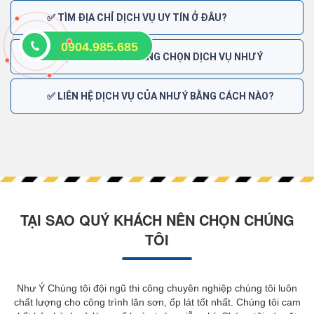
✅ TÌM ĐỊA CHỈ DỊCH VỤ UY TÍN Ở ĐÂU?
0904.985.685
✅ TẠI SAO KHÁCH HÀNG CHỌN DỊCH VỤ NHƯ Ý
✅ LIÊN HỆ DỊCH VỤ CỦA NHƯ Ý BẰNG CÁCH NÀO?
TẠI SAO QUÝ KHÁCH NÊN CHỌN CHÚNG
TÔI
Như Ý Chúng tôi đội ngũ thi công chuyên nghiệp chúng tôi luôn
chất lượng cho công trình lăn sơn, ốp lát tốt nhất. Chúng tôi cam