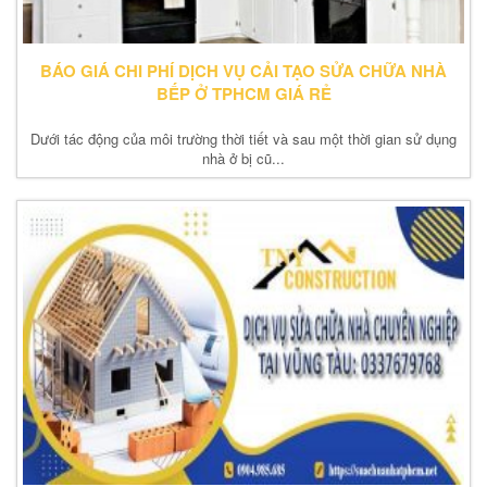
BÁO GIÁ CHI PHÍ DỊCH VỤ CẢI TẠO SỬA CHỮA NHÀ
BẾP Ở TPHCM GIÁ RẺ
Dưới tác động của môi trường thời tiết và sau một thời gian sử dụng
nhà ở bị cũ...