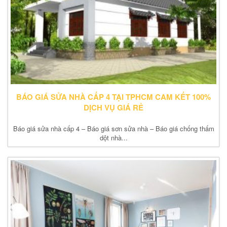
BÁO GIÁ SỬA NHÀ CẤP 4 TẠI TPHCM CAM KẾT 100%
DỊCH VỤ GIÁ RẺ
Báo giá sửa nhà cấp 4 – Báo giá sơn sửa nhà – Báo giá chống thấm
dột nhà...