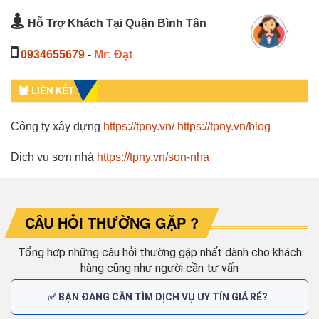
Hỗ Trợ Khách Tại Quận Bình Tân
0934655679
-
Mr: Đạt
LIÊN KẾT
Công ty xây dựng
https://tpny.vn/
https://tpny.vn/blog
Dịch vụ sơn nhà
https://tpny.vn/son-nha
CÂU HỎI THƯỜNG GẶP ?
Tổng hợp những câu hỏi thường gặp nhất dành cho khách
hàng cũng như người cần tư vấn
✅ BẠN ĐANG CẦN TÌM DỊCH VỤ UY TÍN GIÁ RẺ?