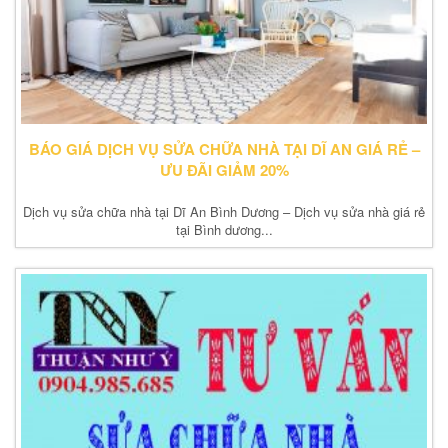
BÁO GIÁ DỊCH VỤ SỬA CHỮA NHÀ TẠI DĨ AN GIÁ RẺ –
ƯU ĐÃI GIẢM 20%
Dịch vụ sửa chữa nhà tại Dĩ An Bình Dương – Dịch vụ sửa nhà giá rẻ
tại Bình dương...