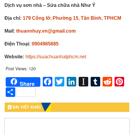
Dịch vụ sơn nhà – Sửa chữa nhà Như Ý
Địa chỉ:
179 Cống lỡ, Phường 15, Tân Bình, TPHCM
Mail:
thuannhuy.vn@gmail.com
Điện Thoại:
0904985685
Website:
https://suachuanhatphcm.net
Post Views:
120
Facebook
Twitter
LinkedIn
Instapaper
Tumblr
Redd
Pi
Share
Share
BÀI VIẾT KHÁC