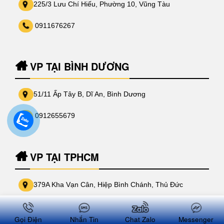
225/3 Lưu Chí Hiếu, Phường 10, Vũng Tàu
0911676267
VP TẠI BÌNH DƯƠNG
51/11 Ấp Tây B, Dĩ An, Bình Dương
0912655679
VP TẠI TPHCM
379A Kha Vạn Cân, Hiệp Bình Chánh, Thủ Đức
0904991912
Gọi Điện
Nhắn Tin
Chat Zalo
Messenger