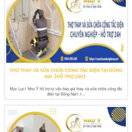
THỢ THAY VÀ SỬA CHỮA CÔNG TẮC ĐIỆN TẠI ĐỒNG
NAI【HỖ TRỢ 24H】
Mục Lục1 Như Ý hỗ trợ tư vấn báo giá thay và sửa chữa công tắc
điện tại Đồng Nai1.1...