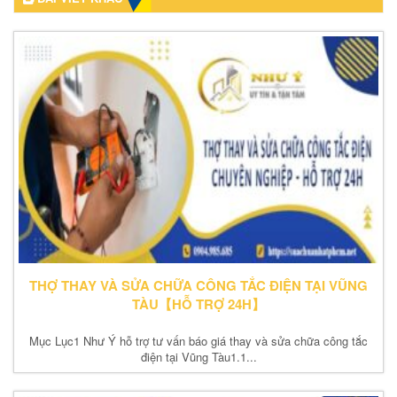
THỢ THAY VÀ SỬA CHỮA CÔNG TẮC ĐIỆN TẠI VŨNG
TÀU【HỖ TRỢ 24H】
Mục Lục1 Như Ý hỗ trợ tư vấn báo giá thay và sửa chữa công tắc
điện tại Vũng Tàu1.1...