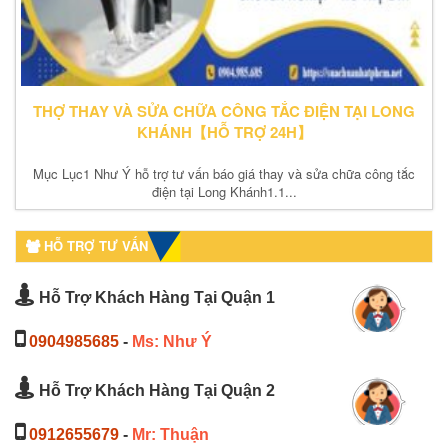
THỢ THAY VÀ SỬA CHỮA CÔNG TẮC ĐIỆN TẠI LONG
KHÁNH【HỖ TRỢ 24H】
Mục Lục1 Như Ý hỗ trợ tư vấn báo giá thay và sửa chữa công tắc
điện tại Long Khánh1.1...
HỖ TRỢ TƯ VẤN
Hỗ Trợ Khách Hàng Tại Quận 1
0904985685
-
Ms: Như Ý
Hỗ Trợ Khách Hàng Tại Quận 2
0912655679
-
Mr: Thuận