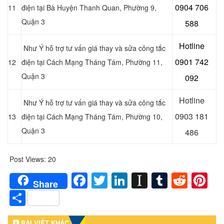
0904 706
11
điện tại Bà Huyện Thanh Quan, Phường 9,
Quận 3
588
Hotline
Như Ý hỗ trợ tư vấn giá thay và sửa công tắc
0901 742
12
điện tại Cách Mạng Tháng Tám, Phường 11,
Quận 3
092
Hotline
Như Ý hỗ trợ tư vấn giá thay và sửa công tắc
0903 181
13
điện tại Cách Mạng Tháng Tám, Phường 10,
Quận 3
486
Post Views:
20
Facebook
Twitter
LinkedIn
Instapaper
Tumblr
Redd
Pi
Share
Share
BÀI VIẾT KHÁC