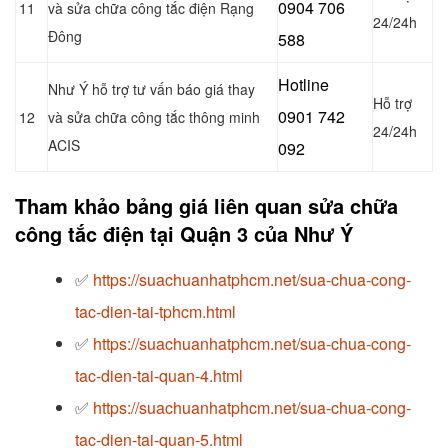
0904 706
11
và sửa chữa công tắc điện Rạng
24/24h
Đông
588
Hotline
Như Ý hỗ trợ tư vấn báo giá thay
Hỗ trợ
0901 742
12
và sửa chữa công tắc thông minh
24/24h
ACIS
092
Tham khảo bảng giá liên quan sửa chữa
công tắc điện tại Quận 3 của Như Ý
✅
https://suachuanhatphcm.net/sua-chua-cong-
tac-dien-tai-tphcm.html
✅
https://suachuanhatphcm.net/sua-chua-cong-
tac-dien-tai-quan-4.html
✅
https://suachuanhatphcm.net/sua-chua-cong-
tac-dien-tai-quan-5.html