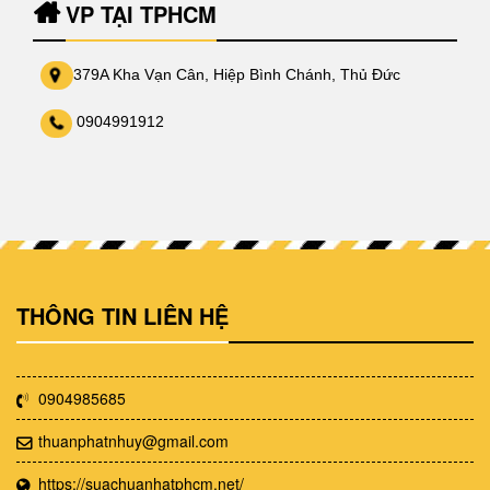
VP TẠI TPHCM
379A Kha Vạn Cân, Hiệp Bình Chánh, Thủ Đức
0904991912
THÔNG TIN LIÊN HỆ
0904985685
thuanphatnhuy@gmail.com
https://suachuanhatphcm.net/