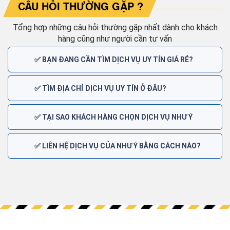
CÂU HỎI THƯỜNG GẶP ?
Tổng hợp những câu hỏi thường gặp nhất dành cho khách
hàng cũng như người cần tư vấn
✅ BẠN ĐANG CẦN TÌM DỊCH VỤ UY TÍN GIÁ RẺ?
✅ TÌM ĐỊA CHỈ DỊCH VỤ UY TÍN Ở ĐÂU?
✅ TẠI SAO KHÁCH HÀNG CHỌN DỊCH VỤ NHƯ Ý
✅ LIÊN HỆ DỊCH VỤ CỦA NHƯ Ý BẰNG CÁCH NÀO?