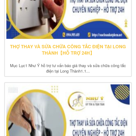
THỢ THAY VÀ SỬA CHỮA CÔNG TẮC ĐIỆN TẠI LONG
THÀNH【HỖ TRỢ 24H】
Mục Lục1 Như Ý hỗ trợ tư vấn báo giá thay và sửa chữa công tắc
điện tại Long Thành1.1...