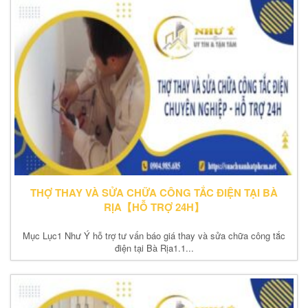
THỢ THAY VÀ SỬA CHỮA CÔNG TẮC ĐIỆN TẠI BÀ
RỊA【HỖ TRỢ 24H】
Mục Lục1 Như Ý hỗ trợ tư vấn báo giá thay và sửa chữa công tắc
điện tại Bà Rịa1.1...