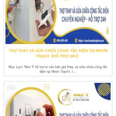
THỢ THAY VÀ SỬA CHỮA CÔNG TẮC ĐIỆN TẠI NHƠN
TRẠCH【HỖ TRỢ 24H】
Mục Lục1 Như Ý hỗ trợ tư vấn báo giá thay và sửa chữa công tắc
điện tại Nhơn Trạch1.1...