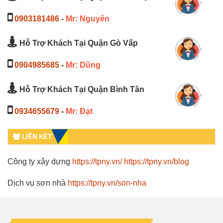
0903181486
-
Mr: Nguyên
Hỗ Trợ Khách Tại Quận Gò Vấp
0904985685
-
Mr: Dũng
Hỗ Trợ Khách Tại Quận Bình Tân
0934655679
-
Mr: Đạt
LIÊN KẾT
Công ty xây dựng
https://tpny.vn/
https://tpny.vn/blog
Dịch vụ sơn nhà
https://tpny.vn/son-nha