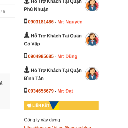
Hỗ Trợ Khách Tại Quận
Phú Nhuận
24h
0903181486
-
Mr: Nguyên
Hỗ Trợ Khách Tại Quận
Gò Vấp
0904985685
-
Mr: Dũng
Hỗ Trợ Khách Tại Quận
Bình Tân
hà
0934655679
-
Mr: Đạt
LIÊN KẾT
Công ty xây dựng
https://tpny.vn/
https://tpny.vn/blog