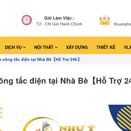
Giờ Làm Việc :
T2 - CN Giờ Hành Chính
thuanph
DỊCH VỤ
NỘI THẤT
XÂY DỰNG
THIẾT KẾ
VL
a công tắc điện tại Nhà Bè【Hỗ Trợ 24h】
ông tắc điện tại Nhà Bè【Hỗ Trợ 