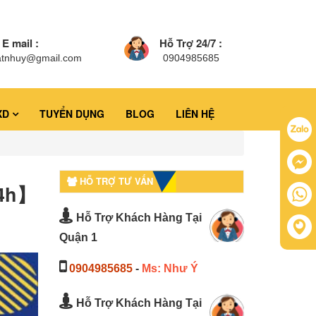
E mail :
Hỗ Trợ 24/7 :
atnhuy@gmail.com
0904985685
XD
TUYỂN DỤNG
BLOG
LIÊN HỆ
HỖ TRỢ TƯ VẤN
24h】
Hỗ Trợ Khách Hàng Tại
Quận 1
0904985685
-
Ms: Như Ý
Hỗ Trợ Khách Hàng Tại