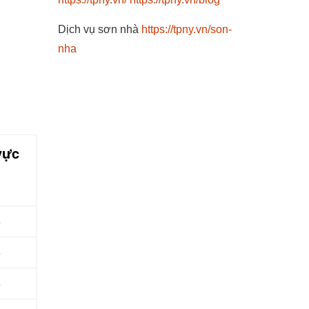
Dịch vụ sơn nhà
https://tpny.vn/son-
nha
vực
5
5
5