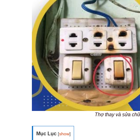
Thợ thay và sửa ch
Mục Lục
[
show
]