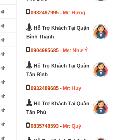
24h
0932497995
-
Mr: Hưng
24h
Hỗ Trợ Khách Tại Quận
Bình Thạnh
24h
0904985685
-
Ms: Như Ý
24h
Hỗ Trợ Khách Tại Quận
24h
Tân Bình
24h
0932489685
-
Mr: Huy
24h
Hỗ Trợ Khách Tại Quận
24h
Tân Phú
24h
0835748593
-
Mr: Quý
24h