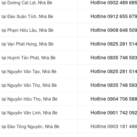
Hotline 0
932 489 68
 tại
Dương Cát Lợi, Nhà Bè
Hotline 0
912 655 67
 tại
Đào Xuân Tích, Nhà Bè
Hotline 0908 648 50
 tại
Phạm Hữu Lầu, Nhà Bè
Hotline 0
825 281 51
n tại Vạn Phát Hưng
, Nhà Bè
Hotline 0
835 748 59
n tại Huỳnh Tấn Phát
, Nhà Bè
Hotline 0
825 281 51
n tại Nguyễn Văn Tạo, Nhà Bè
Hotline 0
835 748 59
n tại Nguyễn Văn Thọ
, Nhà Bè
Hotline 0904 706 58
ện tại Nguyễn Hữu Thọ, Nhà Bè
Hotline 0901 742 09
n tại Nguyễn Văn Linh, Nhà Bè
Hotline 0903 181 48
ện tại Đào Tông Nguyên, Nhà Bè