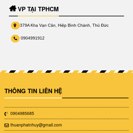
VP TẠI TPHCM
379A Kha Vạn Cân, Hiệp Bình Chánh, Thủ Đức
0904991912
THÔNG TIN LIÊN HỆ
0904985685
thuanphatnhuy@gmail.com