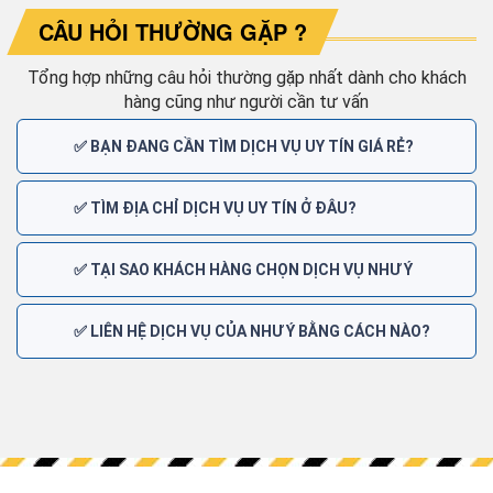
CÂU HỎI THƯỜNG GẶP ?
Tổng hợp những câu hỏi thường gặp nhất dành cho khách
hàng cũng như người cần tư vấn
✅ BẠN ĐANG CẦN TÌM DỊCH VỤ UY TÍN GIÁ RẺ?
✅ TÌM ĐỊA CHỈ DỊCH VỤ UY TÍN Ở ĐÂU?
✅ TẠI SAO KHÁCH HÀNG CHỌN DỊCH VỤ NHƯ Ý
✅ LIÊN HỆ DỊCH VỤ CỦA NHƯ Ý BẰNG CÁCH NÀO?