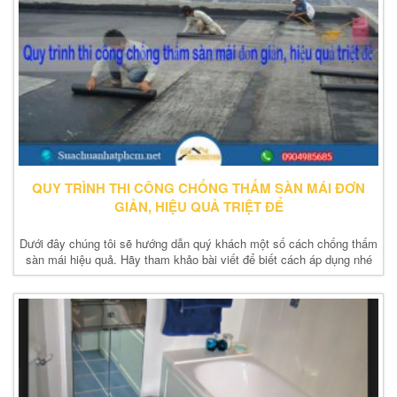
QUY TRÌNH THI CÔNG CHỐNG THẤM SÀN MÁI ĐƠN
GIẢN, HIỆU QUẢ TRIỆT ĐỂ
Dưới đây chúng tôi sẽ hướng dẫn quý khách một số cách chống thấm
sàn mái hiệu quả. Hãy tham khảo bài viết để biết cách áp dụng nhé