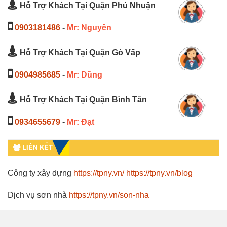
Hỗ Trợ Khách Tại Quận Phú Nhuận
0903181486
-
Mr: Nguyên
Hỗ Trợ Khách Tại Quận Gò Vấp
0904985685
-
Mr: Dũng
Hỗ Trợ Khách Tại Quận Bình Tân
0934655679
-
Mr: Đạt
LIÊN KẾT
Công ty xây dựng
https://tpny.vn/
https://tpny.vn/blog
Dịch vụ sơn nhà
https://tpny.vn/son-nha