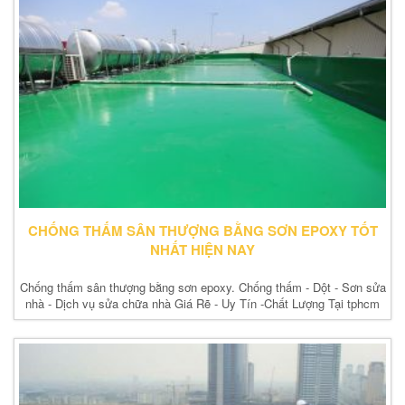
CHỐNG THẤM SÂN THƯỢNG BẰNG SƠN EPOXY TỐT
NHẤT HIỆN NAY
Chống thấm sân thượng bằng sơn epoxy. Chống thấm - Dột - Sơn sửa
nhà - Dịch vụ sửa chữa nhà Giá Rẽ - Uy Tín -Chất Lượng Tại tphcm