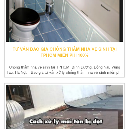
TƯ VẤN BÁO GIÁ CHỐNG THẤM NHÀ VỆ SINH TẠI
TPHCM MIỄN PHÍ 100%
Chống thấm nhà vệ sinh tại TPHCM, Bình Dương, Đồng Nai, Vũng
Tàu, Hà Nội... Báo giá tư vấn xử lý chống thấm nhà vệ sinh miễn phí.