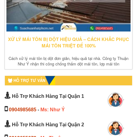
XỬ LÝ MÁI TÔN BỊ DỘT HIỆU QUẢ – CÁCH KHẮC PHỤC
MÁI TÔN TRIỆT ĐỂ 100%
Cách xử lý mái tôn bị dột đơn giản, hiệu quả tại nhà. Công ty Thuận
Như Ý nhận thi công chống thấm dột mái tôn, lợp mái tôn
HỖ TRỢ TƯ VẤN
Hỗ Trợ Khách Hàng Tại Quận 1
0904985685
-
Ms: Như Ý
Hỗ Trợ Khách Hàng Tại Quận 2