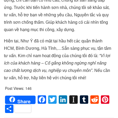
dựng, chỉ cần bạn có nhu cầu, chúng tôi sẵn sàng đáp
ứng. Trước khi tiến hành sơn nhà, chúng tôi sẽ khảo sát,
tư vấn, hỗ trợ bạn về những yêu cầu, Nguyên tắc và quy
trình sơn chống thấm. Giúp khách hàng có cái nhìn tổng
quan về hạng mục thi công, xây dựng.
Hiện tại, Như Ý đã có mặt tại hầu hết các quận thành
HCM, Bình Dương, Hà Tĩnh,…Sẵn sàng phục vụ, tận tâm
tư vấn. Kim chỉ nam hoạt động của chúng tôi đó là:
“Vì lợi
ích của khách hàng – Cố gắng không ngừng nghỉ nâng
cao chất lượng dịch vụ, nghiệp vụ chuyên môn”
. Nếu cần
tư vấn, hỗ trợ, hãy liên hệ với chúng tôi nhé!
Post Views:
146
Facebook
Twitter
LinkedIn
Instapaper
Tumblr
Redd
Pi
Share
Share