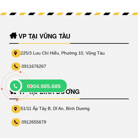
VP TẠI VŨNG TÀU
225/3 Lưu Chí Hiếu, Phường 10, Vũng Tàu
0911676267
0904.985.685
VP TẠI BÌNH DƯƠNG
51/11 Ấp Tây B, Dĩ An, Bình Dương
0912655679