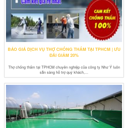
BÁO GIÁ DỊCH VỤ THỢ CHỐNG THẤM TẠI TPHCM | ƯU
ĐÃI GIẢM 20%
Thợ chống thấm tại TPHCM chuyên nghiệp của công ty Như Ý luôn
sẵn sàng hỗ trợ quý khách,...