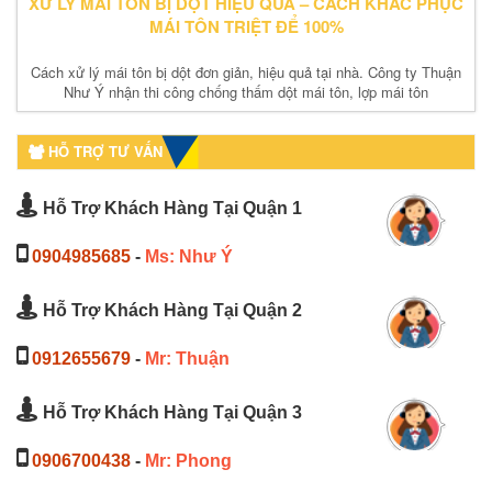
XỬ LÝ MÁI TÔN BỊ DỘT HIỆU QUẢ – CÁCH KHẮC PHỤC
MÁI TÔN TRIỆT ĐỂ 100%
Cách xử lý mái tôn bị dột đơn giản, hiệu quả tại nhà. Công ty Thuận
Như Ý nhận thi công chống thấm dột mái tôn, lợp mái tôn
HỖ TRỢ TƯ VẤN
Hỗ Trợ Khách Hàng Tại Quận 1
0904985685
-
Ms: Như Ý
Hỗ Trợ Khách Hàng Tại Quận 2
0912655679
-
Mr: Thuận
Hỗ Trợ Khách Hàng Tại Quận 3
0906700438
-
Mr: Phong