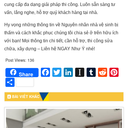
cung cấp đa dạng giải pháp thi công. Luôn sẵn sàng tư
vấn, lắng nghe, hỗ trợ quý khách hàng tại nhà.
Hy vọng những thông tin về Nguyên nhân nhà vệ sinh bị
thấm và cách khắc phục chúng tôi chia sẻ ở trên hữu ích
với bạn! Mọi thông tin chi tiết, cần hỗ trợ, thi công sửa
chữa, xây dựng – Liên hệ NGAY Như Ý nhé!
Post Views:
136
Facebook
Twitter
LinkedIn
Instapaper
Tumblr
Redd
Pi
Share
Share
BÀI VIẾT KHÁC