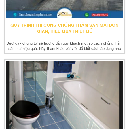
QUY TRÌNH THI CÔNG CHỐNG THẤM SÀN MÁI ĐƠN
GIẢN, HIỆU QUẢ TRIỆT ĐỂ
Dưới đây chúng tôi sẽ hướng dẫn quý khách một số cách chống thấm
sàn mái hiệu quả. Hãy tham khảo bài viết để biết cách áp dụng nhé