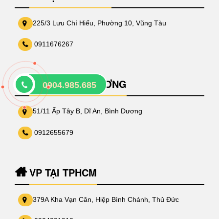
225/3 Lưu Chí Hiếu, Phường 10, Vũng Tàu
0911676267
VP TẠI BÌNH DƯƠNG
0904.985.685
51/11 Ấp Tây B, Dĩ An, Bình Dương
0912655679
VP TẠI TPHCM
379A Kha Vạn Cân, Hiệp Bình Chánh, Thủ Đức