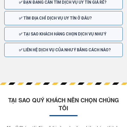
✅ BẠN ĐANG CẦN TÌM DỊCH VỤ UY TÍN GIÁ RẺ?
✅ TÌM ĐỊA CHỈ DỊCH VỤ UY TÍN Ở ĐÂU?
✅ TẠI SAO KHÁCH HÀNG CHỌN DỊCH VỤ NHƯ Ý
✅ LIÊN HỆ DỊCH VỤ CỦA NHƯ Ý BẰNG CÁCH NÀO?
TẠI SAO QUÝ KHÁCH NÊN CHỌN CHÚNG
TÔI