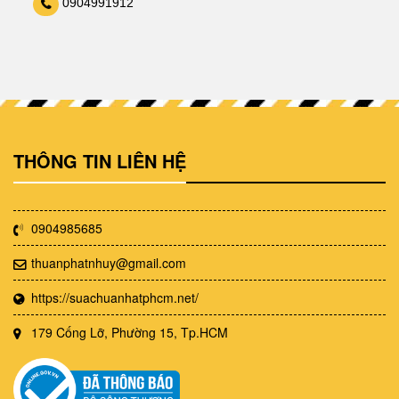
0904991912
THÔNG TIN LIÊN HỆ
0904985685
thuanphatnhuy@gmail.com
https://suachuanhatphcm.net/
179 Cống Lỡ, Phường 15, Tp.HCM