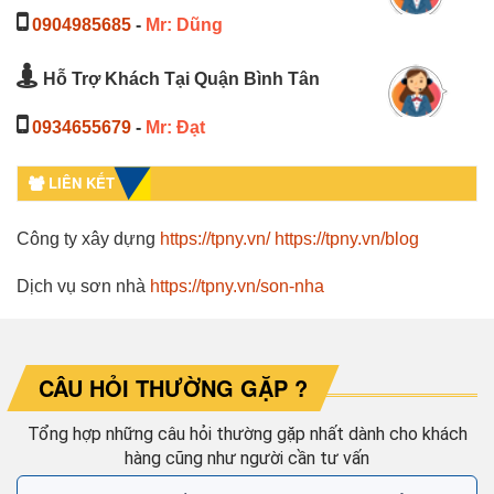
0904985685
-
Mr: Dũng
Hỗ Trợ Khách Tại Quận Bình Tân
0934655679
-
Mr: Đạt
LIÊN KẾT
Công ty xây dựng
https://tpny.vn/
https://tpny.vn/blog
Dịch vụ sơn nhà
https://tpny.vn/son-nha
CÂU HỎI THƯỜNG GẶP ?
Tổng hợp những câu hỏi thường gặp nhất dành cho khách
hàng cũng như người cần tư vấn