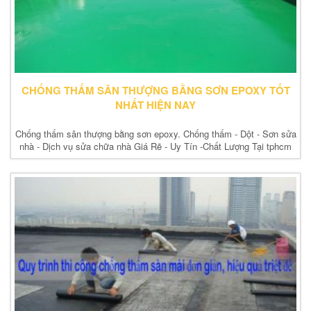
CHỐNG THẤM SÂN THƯỢNG BẰNG SƠN EPOXY TỐT
NHẤT HIỆN NAY
Chống thấm sân thượng bằng sơn epoxy. Chống thấm - Dột - Sơn sửa
nhà - Dịch vụ sửa chữa nhà Giá Rẽ - Uy Tín -Chất Lượng Tại tphcm