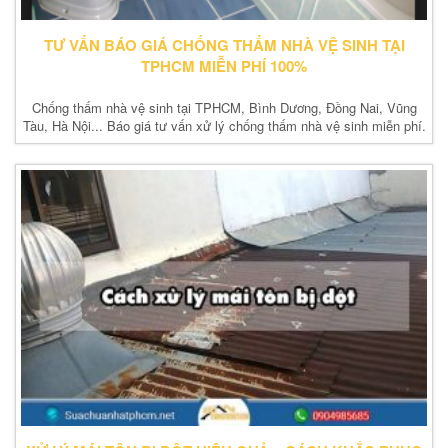
TƯ VẤN BÁO GIÁ CHỐNG THẤM NHÀ VỆ SINH TẠI
TPHCM MIỄN PHÍ 100%
Chống thấm nhà vệ sinh tại TPHCM, Bình Dương, Đồng Nai, Vũng
Tàu, Hà Nội... Báo giá tư vấn xử lý chống thấm nhà vệ sinh miễn phí.