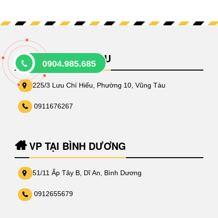
VP TẠI VŨNG TÀU
0904.985.685
225/3 Lưu Chí Hiếu, Phường 10, Vũng Tàu
0911676267
VP TẠI BÌNH DƯƠNG
51/11 Ấp Tây B, Dĩ An, Bình Dương
0912655679