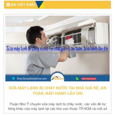
BÀI VIẾT KHÁC
SỬA MÁY LẠNH BỊ CHẢY NƯỚC TẠI NHÀ GIÁ RẺ, AN
TOÀN, BẢO HÀNH LÂU DÀI
Thuận Như Ý chuyên sửa máy lạnh bị chảy nước, các vấn đề hư
hỏng khác của máy lạnh tại các khu vực thuộc TP.HCM và một số
tỉnh lân cận