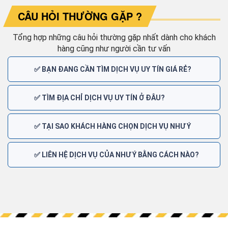
CÂU HỎI THƯỜNG GẶP ?
Tổng hợp những câu hỏi thường gặp nhất dành cho khách
hàng cũng như người cần tư vấn
✅ BẠN ĐANG CẦN TÌM DỊCH VỤ UY TÍN GIÁ RẺ?
✅ TÌM ĐỊA CHỈ DỊCH VỤ UY TÍN Ở ĐÂU?
✅ TẠI SAO KHÁCH HÀNG CHỌN DỊCH VỤ NHƯ Ý
✅ LIÊN HỆ DỊCH VỤ CỦA NHƯ Ý BẰNG CÁCH NÀO?