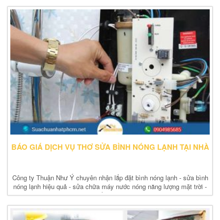
BÁO GIÁ DỊCH VỤ THƠ SỬA BÌNH NÓNG LẠNH TẠI NHÀ
Công ty Thuận Như Ý chuyên nhận lắp đặt bình nóng lạnh - sửa bình
nóng lạnh hiệu quả - sửa chữa máy nước nóng năng lượng mặt trời -
sửa thiết bị vệ sinh...