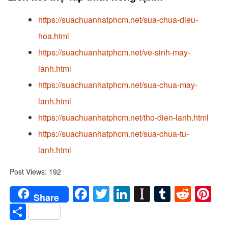
https://suachuanhatphcm.net/sua-chua-dieu-
hoa.html
https://suachuanhatphcm.net/ve-sinh-may-
lanh.html
https://suachuanhatphcm.net/sua-chua-may-
lanh.html
https://suachuanhatphcm.net/tho-dien-lanh.html
https://suachuanhatphcm.net/sua-chua-tu-
lanh.html
Post Views:
192
Facebook
Twitter
LinkedIn
Instapaper
Tumblr
Redd
Pi
Share
Share