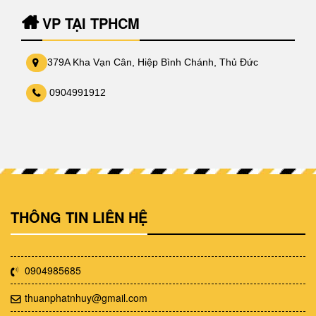
VP TẠI TPHCM
379A Kha Vạn Cân, Hiệp Bình Chánh, Thủ Đức
0904991912
THÔNG TIN LIÊN HỆ
0904985685
thuanphatnhuy@gmail.com