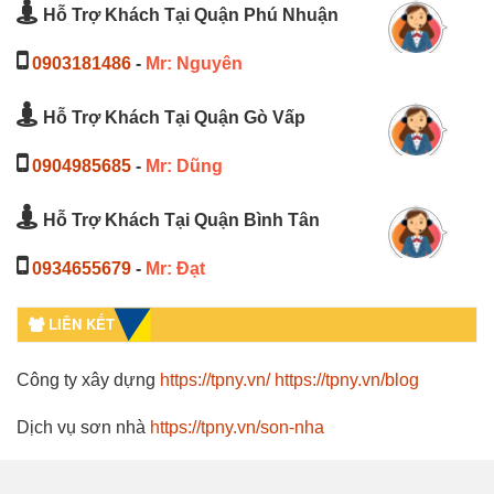
Hỗ Trợ Khách Tại Quận Phú Nhuận
0903181486
-
Mr: Nguyên
Hỗ Trợ Khách Tại Quận Gò Vấp
0904985685
-
Mr: Dũng
Hỗ Trợ Khách Tại Quận Bình Tân
0934655679
-
Mr: Đạt
LIÊN KẾT
Công ty xây dựng
https://tpny.vn/
https://tpny.vn/blog
Dịch vụ sơn nhà
https://tpny.vn/son-nha