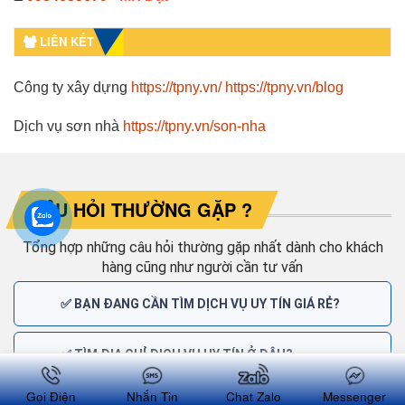
LIÊN KẾT
Công ty xây dựng
https://tpny.vn/
https://tpny.vn/blog
Dịch vụ sơn nhà
https://tpny.vn/son-nha
CÂU HỎI THƯỜNG GẶP ?
Tổng hợp những câu hỏi thường gặp nhất dành cho khách
hàng cũng như người cần tư vấn
✅ BẠN ĐANG CẦN TÌM DỊCH VỤ UY TÍN GIÁ RẺ?
✅ TÌM ĐỊA CHỈ DỊCH VỤ UY TÍN Ở ĐÂU?
Gọi Điện
Nhắn Tin
Chat Zalo
Messenger
✅ TẠI SAO KHÁCH HÀNG CHỌN DỊCH VỤ NHƯ Ý