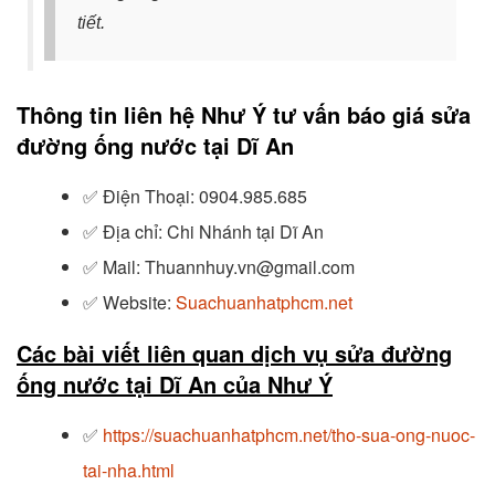
tiết.
Thông tin liên hệ Như Ý tư vấn báo giá sửa
đường ống nước tại Dĩ An
✅
Điện Thoại: 0904.985.685
✅
Địa chỉ: Chi Nhánh tại Dĩ An
✅
Mail: Thuannhuy.vn@gmail.com
✅
Website:
Suachuanhatphcm.net
Các bài viết liên quan dịch vụ sửa đường
ống nước tại Dĩ An của Như Ý
✅
https://suachuanhatphcm.net/tho-sua-ong-nuoc-
tai-nha.html