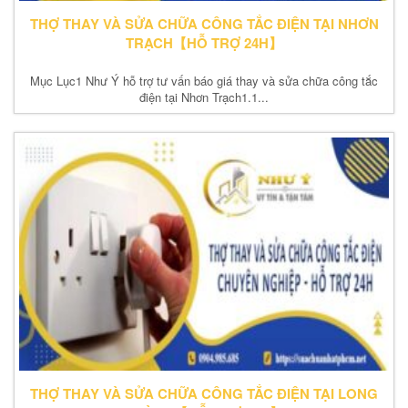
THỢ THAY VÀ SỬA CHỮA CÔNG TẮC ĐIỆN TẠI NHƠN
TRẠCH【HỖ TRỢ 24H】
Mục Lục1 Như Ý hỗ trợ tư vấn báo giá thay và sửa chữa công tắc
điện tại Nhơn Trạch1.1...
THỢ THAY VÀ SỬA CHỮA CÔNG TẮC ĐIỆN TẠI LONG