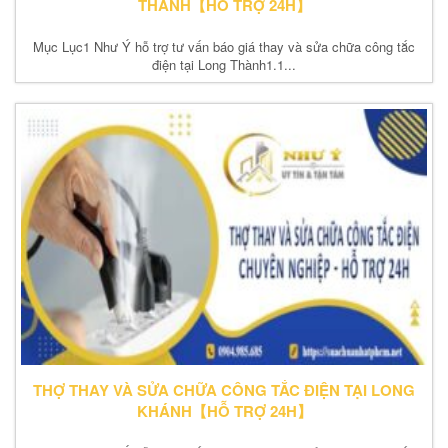
THÀNH【HỖ TRỢ 24H】
Mục Lục1 Như Ý hỗ trợ tư vấn báo giá thay và sửa chữa công tắc
điện tại Long Thành1.1...
THỢ THAY VÀ SỬA CHỮA CÔNG TẮC ĐIỆN TẠI LONG
KHÁNH【HỖ TRỢ 24H】