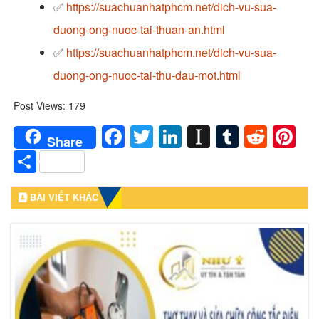
✅
https://suachuanhatphcm.net/dich-vu-sua-
duong-ong-nuoc-tai-thuan-an.html
✅
https://suachuanhatphcm.net/dich-vu-sua-
duong-ong-nuoc-tai-thu-dau-mot.html
Post Views:
179
Facebook
Twitter
LinkedIn
Instapaper
Tumblr
Redd
Pi
Share
Share
BÀI VIẾT KHÁC