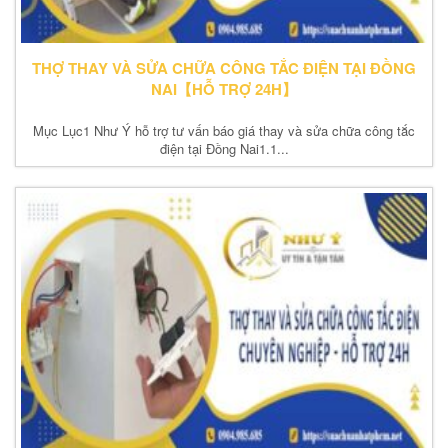
THỢ THAY VÀ SỬA CHỮA CÔNG TẮC ĐIỆN TẠI ĐỒNG
NAI【HỖ TRỢ 24H】
Mục Lục1 Như Ý hỗ trợ tư vấn báo giá thay và sửa chữa công tắc
điện tại Đồng Nai1.1...