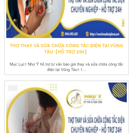
THỢ THAY VÀ SỬA CHỮA CÔNG TẮC ĐIỆN TẠI VŨNG
TÀU【HỖ TRỢ 24H】
Mục Lục1 Như Ý hỗ trợ tư vấn báo giá thay và sửa chữa công tắc
điện tại Vũng Tàu1.1...