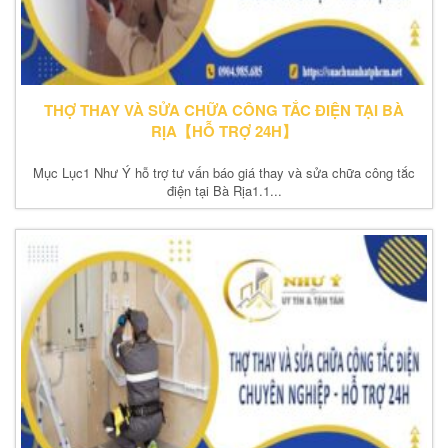
THỢ THAY VÀ SỬA CHỮA CÔNG TẮC ĐIỆN TẠI BÀ
RỊA【HỖ TRỢ 24H】
Mục Lục1 Như Ý hỗ trợ tư vấn báo giá thay và sửa chữa công tắc
điện tại Bà Rịa1.1...