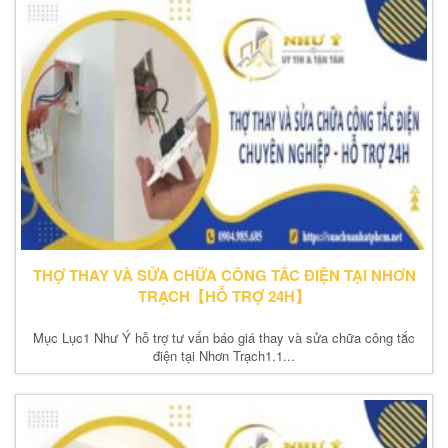
THỢ THAY VÀ SỬA CHỮA CÔNG TẮC ĐIỆN TẠI NHƠN
TRẠCH【HỖ TRỢ 24H】
Mục Lục1 Như Ý hỗ trợ tư vấn báo giá thay và sửa chữa công tắc
điện tại Nhơn Trạch1.1...