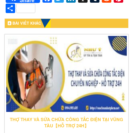
Share
BÀI VIẾT KHÁC
THỢ THAY VÀ SỬA CHỮA CÔNG TẮC ĐIỆN TẠI VŨNG
TÀU【HỖ TRỢ 24H】