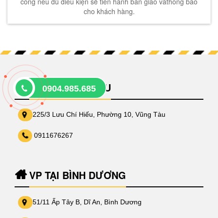
công nếu đủ điều kiện sẽ tiến hành bàn giao vàthông báo
cho khách hàng.
VP TẠI VŨNG TÀU
0904.985.685
225/3 Lưu Chí Hiếu, Phường 10, Vũng Tàu
0911676267
VP TẠI BÌNH DƯƠNG
51/11 Ấp Tây B, Dĩ An, Bình Dương