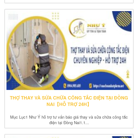
THỢ THAY VÀ SỬA CHỮA CÔNG TẮC ĐIỆN TẠI ĐỒNG
NAI【HỖ TRỢ 24H】
Mục Lục1 Như Ý hỗ trợ tư vấn báo giá thay và sửa chữa công tắc
điện tại Đồng Nai1.1...