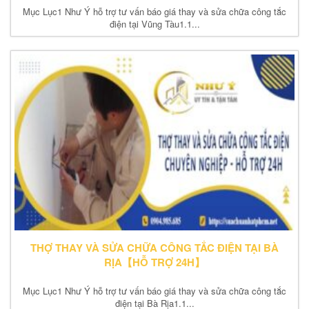
Mục Lục1 Như Ý hỗ trợ tư vấn báo giá thay và sửa chữa công tắc
điện tại Vũng Tàu1.1...
THỢ THAY VÀ SỬA CHỮA CÔNG TẮC ĐIỆN TẠI BÀ
RỊA【HỖ TRỢ 24H】
Mục Lục1 Như Ý hỗ trợ tư vấn báo giá thay và sửa chữa công tắc
điện tại Bà Rịa1.1...