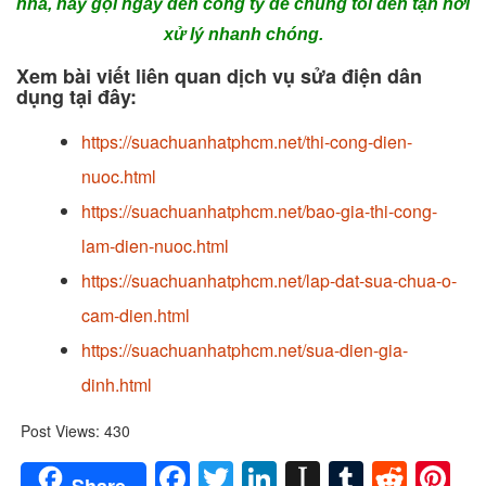
nhà, hãy gọi ngay đến công ty để chúng tôi đến tận nơi
xử lý nhanh chóng.
Xem bài viết liên quan dịch vụ sửa điện dân
dụng tại đây:
https://suachuanhatphcm.net/thi-cong-dien-
nuoc.html
https://suachuanhatphcm.net/bao-gia-thi-cong-
lam-dien-nuoc.html
https://suachuanhatphcm.net/lap-dat-sua-chua-o-
cam-dien.html
https://suachuanhatphcm.net/sua-dien-gia-
dinh.html
Post Views:
430
Facebook
Twitter
LinkedIn
Instapaper
Tumblr
Redd
Pi
Share