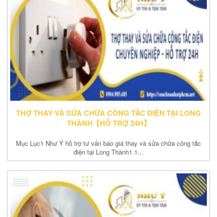
THỢ THAY VÀ SỬA CHỮA CÔNG TẮC ĐIỆN TẠI LONG
THÀNH【HỖ TRỢ 24H】
Mục Lục1 Như Ý hỗ trợ tư vấn báo giá thay và sửa chữa công tắc
điện tại Long Thành1.1...