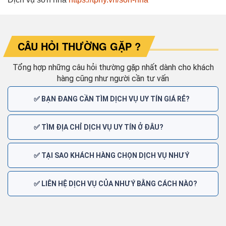
CÂU HỎI THƯỜNG GẶP ?
Tổng hợp những câu hỏi thường gặp nhất dành cho khách
hàng cũng như người cần tư vấn
✅ BẠN ĐANG CẦN TÌM DỊCH VỤ UY TÍN GIÁ RẺ?
✅ TÌM ĐỊA CHỈ DỊCH VỤ UY TÍN Ở ĐÂU?
✅ TẠI SAO KHÁCH HÀNG CHỌN DỊCH VỤ NHƯ Ý
✅ LIÊN HỆ DỊCH VỤ CỦA NHƯ Ý BẰNG CÁCH NÀO?