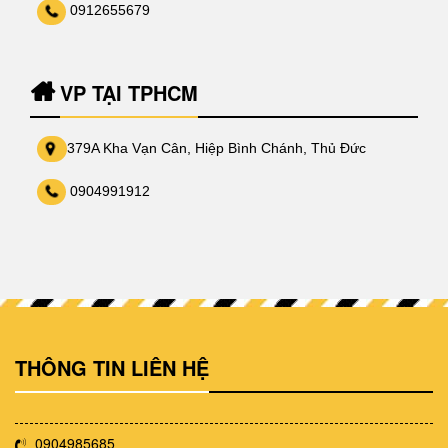
0912655679
VP TẠI TPHCM
379A Kha Vạn Cân, Hiệp Bình Chánh, Thủ Đức
0904991912
THÔNG TIN LIÊN HỆ
0904985685