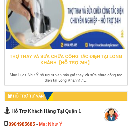
THỢ THAY VÀ SỬA CHỮA CÔNG TẮC ĐIỆN TẠI LONG
KHÁNH【HỖ TRỢ 24H】
Mục Lục1 Như Ý hỗ trợ tư vấn báo giá thay và sửa chữa công tắc
điện tại Long Khánh1.1...
HỖ TRỢ TƯ VẤN
Hỗ Trợ Khách Hàng Tại Quận 1
0904985685
-
Ms: Như Ý