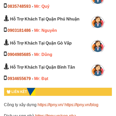
0835748593
-
Mr: Quý
Hỗ Trợ Khách Tại Quận Phú Nhuận
0903181486
-
Mr: Nguyên
Hỗ Trợ Khách Tại Quận Gò Vấp
0904985685
-
Mr: Dũng
Hỗ Trợ Khách Tại Quận Bình Tân
0934655679
-
Mr: Đạt
LIÊN KẾT
Công ty xây dựng
https://tpny.vn/
https://tpny.vn/blog
Dịch vụ sơn nhà
https://tpny.vn/son-nha