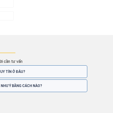
i cần tư vấn
 UY TÍN Ở ĐÂU?
A NHƯ Ý BẰNG CÁCH NÀO?