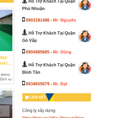
Hỗ Trợ Khách Tại Quận
Phú Nhuận
0903181486
-
Mr: Nguyên
Hỗ Trợ Khách Tại Quận
Gò Vấp
0904985685
-
Mr: Dũng
ỢNG
NHẤT
Hỗ Trợ Khách Tại Quận
Bình Tân
 epoxy.
 Dịch vụ
ất Lượng
0934655679
-
Mr: Đạt
LIÊN KẾT
Công ty xây dựng
https://tpny.vn/
https://tpny.vn/blog