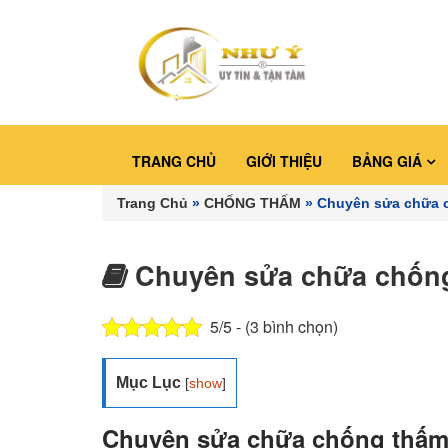
TRANG CHỦ
GIỚI THIỆU
BẢNG GIÁ
Trang Chủ
»
CHỐNG THẤM
»
Chuyên sửa chữa 
Chuyên sửa chữa chống
5/5 - (3 bình chọn)
Mục Lục
[
show
]
Chuyên sửa chữa chống thấm q