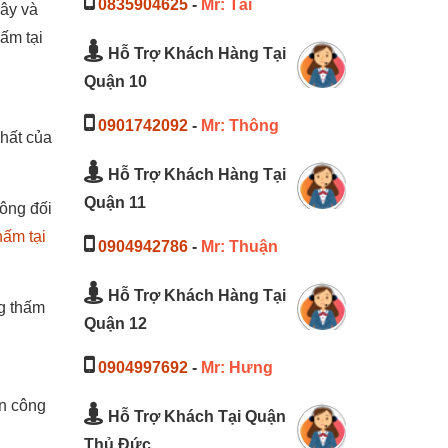
0835904625
-
Mr: Tài
xây và
ấm tại
Hỗ Trợ Khách Hàng Tại
Quận 10
0901742092
-
Mr: Thông
nhất của
Hỗ Trợ Khách Hàng Tại
Quận 11
tông đối
hấm tại
0904942786
-
Mr: Thuận
Hỗ Trợ Khách Hàng Tại
g thấm
Quận 12
0904997692
-
Mr: Hưng
ên công
Hỗ Trợ Khách Tại Quận
Thủ Đức