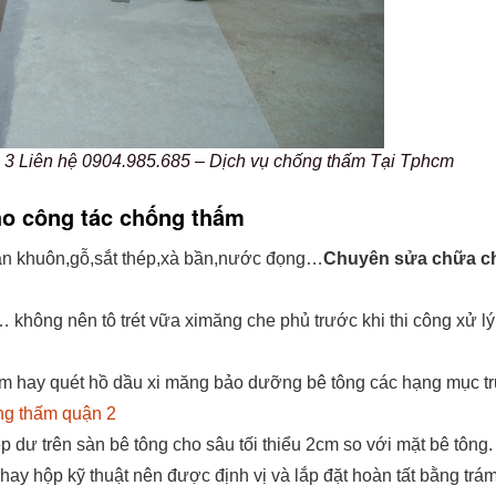
3 Liên hệ 0904.985.685 – Dịch vụ chống thấm Tại Tphcm
ho công tác chống thấm
ván khuôn,gỗ,sắt thép,xà bần,nước đọng…
Chuyên sửa chữa c
… không nên tô trét vữa ximăng che phủ trước khi thi công xử l
m hay quét hồ dầu xi măng bảo dưỡng bê tông các hạng mục tr
ng thấm quận 2
p dư trên sàn bê tông cho sâu tối thiểu 2cm so với mặt bê tông.
ay hộp kỹ thuật nên được định vị và lắp đặt hoàn tất bằng trá