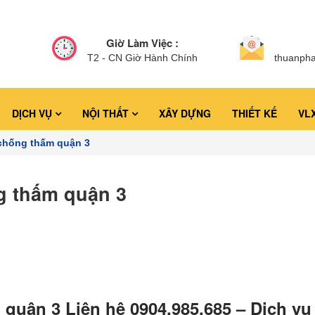
Giờ Làm Việc :
T2 - CN Giờ Hành Chính
thuanph
DỊCH VỤ
NỘI THẤT
XÂY DỰNG
THIẾT KẾ
VL
chống thấm quận 3
 thấm quận 3
uận 3 Liên hệ 0904.985.685 – Dịch vụ