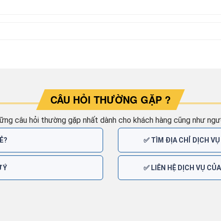
CÂU HỎI THƯỜNG GẶP ?
ững câu hỏi thường gặp nhất dành cho khách hàng cũng như ngườ
Ẻ?
✅ TÌM ĐỊA CHỈ DỊCH VỤ
 Ý
✅ LIÊN HỆ DỊCH VỤ CỦ