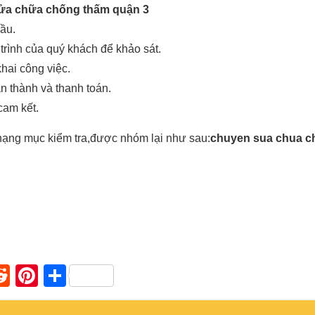
ửa chữa chống thấm quận 3
cầu.
 trình của quý khách để khảo sát.
khai công việc.
n thành và thanh toán.
cam kết.
c hạng mục kiểm tra,được nhóm lại như sau:
chuyen sua chua c
n
apaper
umblr
Reddit
Pinterest
Share