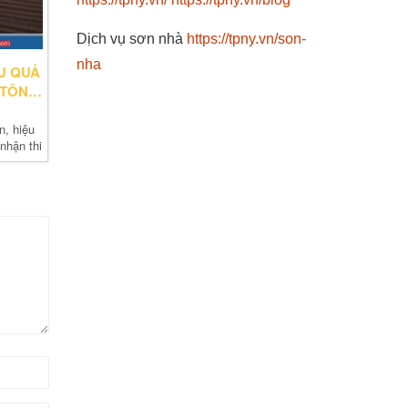
Dịch vụ sơn nhà
https://tpny.vn/son-
nha
ỆU QUẢ
 TÔN
n, hiệu
nhận thi
 mái tôn