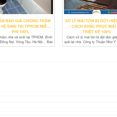
ẤN BÁO GIÁ CHỐNG THẤM
XỬ LÝ MÁI TÔN BỊ DỘT HI
 VỆ SINH TẠI TPHCM MIỄN
– CÁCH KHẮC PHỤC MÁI
PHÍ 100%
TRIỆT ĐỂ 100%
thấm nhà vệ sinh tại TPHCM, Bình
Cách xử lý mái tôn bị dột đơn giả
Đồng Nai, Vũng Tàu, Hà Nội... Báo
quả tại nhà. Công ty Thuận Như Ý 
 vấn xử lý chống thấm nhà vệ sinh
công chống thấm dột mái tôn, lợp
miễn phí.