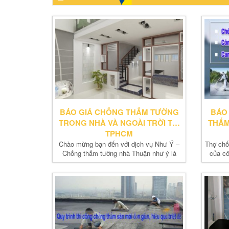
BÁO GIÁ CHỐNG THẤM TƯỜNG
BÁO
TRONG NHÀ VÀ NGOÀI TRỜI TẠI
THẤM
TPHCM
Chào mừng bạn đến với dịch vụ Như Ý –
Thợ chố
Chống thấm tường nhà Thuận như ý là
của cô
dịch vụ...