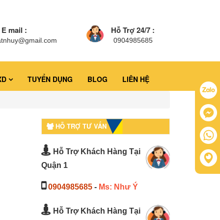
E mail :
Hỗ Trợ 24/7 :
atnhuy@gmail.com
0904985685
XD
TUYỂN DỤNG
BLOG
LIÊN HỆ
HỖ TRỢ TƯ VẤN
Hỗ Trợ Khách Hàng Tại
Quận 1
0904985685
-
Ms: Như Ý
Hỗ Trợ Khách Hàng Tại