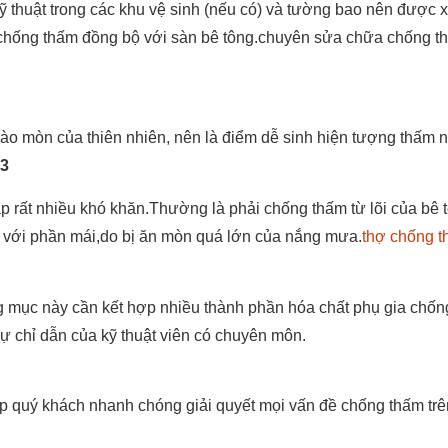
kỹ thuật trong các khu vệ sinh (nếu có) và tường bao nên được 
cố chống thấm đồng bộ với sàn bê tông.chuyên sửa chữa chống th
ào mòn của thiên nhiên, nên là điểm dễ sinh hiện tượng thấm 
 3
 rất nhiều khó khăn.Thường là phải chống thấm từ lõi của bê 
i với phần mái,do bị ăn mòn quá lớn của nắng mưa.
thợ chống t
g mục này cần kết hợp nhiều thành phần hóa chất phụ gia chốn
 sự chỉ dẫn của kỹ thuật viên có chuyên môn.
iúp quý khách nhanh chóng giải quyết mọi vấn đề chống thấm tr