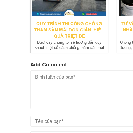
QUY TRÌNH THI CÔNG CHỐNG
TƯ V
THẤM SÀN MÁI ĐƠN GIẢN, HIỆU
NHÀ
QUẢ TRIỆT ĐỂ
Dưới đây chúng tôi sẽ hướng dẫn quý
Chống 
khách một số cách chống thấm sàn mái
Dương, 
hiệu quả. Hãy tham khảo bài viết để biết
giá tư
cách áp dụng nhé
Add Comment