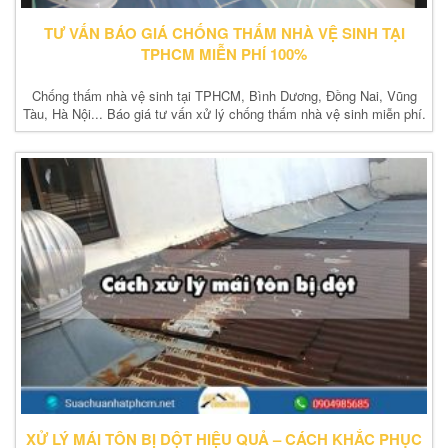
TƯ VẤN BÁO GIÁ CHỐNG THẤM NHÀ VỆ SINH TẠI
TPHCM MIỄN PHÍ 100%
Chống thấm nhà vệ sinh tại TPHCM, Bình Dương, Đồng Nai, Vũng
Tàu, Hà Nội... Báo giá tư vấn xử lý chống thấm nhà vệ sinh miễn phí.
XỬ LÝ MÁI TÔN BỊ DỘT HIỆU QUẢ – CÁCH KHẮC PHỤC