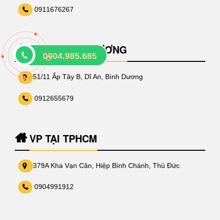
0911676267
VP TẠI BÌNH DƯƠNG
0904.985.685
51/11 Ấp Tây B, Dĩ An, Bình Dương
0912655679
VP TẠI TPHCM
379A Kha Vạn Cân, Hiệp Bình Chánh, Thủ Đức
0904991912