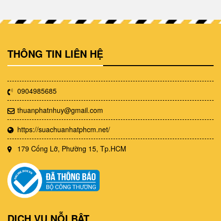
THÔNG TIN LIÊN HỆ
0904985685
thuanphatnhuy@gmail.com
https://suachuanhatphcm.net/
179 Cống Lỡ, Phường 15, Tp.HCM
DỊCH VỤ NỖI BẬT