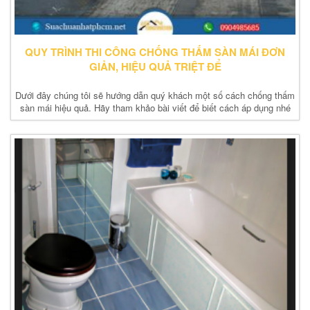
QUY TRÌNH THI CÔNG CHỐNG THẤM SÀN MÁI ĐƠN
GIẢN, HIỆU QUẢ TRIỆT ĐỂ
Dưới đây chúng tôi sẽ hướng dẫn quý khách một số cách chống thấm
sàn mái hiệu quả. Hãy tham khảo bài viết để biết cách áp dụng nhé