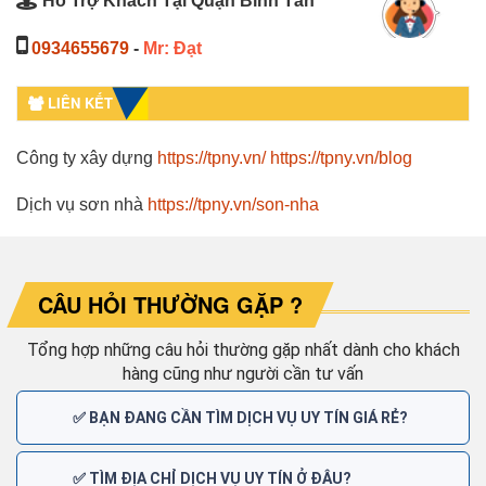
Hỗ Trợ Khách Tại Quận Bình Tân
0934655679
-
Mr: Đạt
LIÊN KẾT
Công ty xây dựng
https://tpny.vn/
https://tpny.vn/blog
Dịch vụ sơn nhà
https://tpny.vn/son-nha
CÂU HỎI THƯỜNG GẶP ?
Tổng hợp những câu hỏi thường gặp nhất dành cho khách
hàng cũng như người cần tư vấn
✅ BẠN ĐANG CẦN TÌM DỊCH VỤ UY TÍN GIÁ RẺ?
✅ TÌM ĐỊA CHỈ DỊCH VỤ UY TÍN Ở ĐÂU?