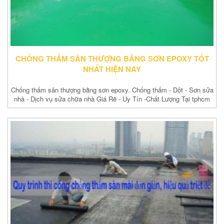
CHỐNG THẤM SÂN THƯỢNG BẰNG SƠN EPOXY TỐT
NHẤT HIỆN NAY
Chống thấm sân thượng bằng sơn epoxy. Chống thấm - Dột - Sơn sửa
nhà - Dịch vụ sửa chữa nhà Giá Rẽ - Uy Tín -Chất Lượng Tại tphcm