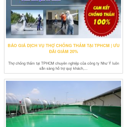
BÁO GIÁ DỊCH VỤ THỢ CHỐNG THẤM TẠI TPHCM | ƯU
ĐÃI GIẢM 20%
Thợ chống thấm tại TPHCM chuyên nghiệp của công ty Như Ý luôn
sẵn sàng hỗ trợ quý khách,...