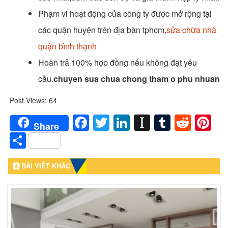
Phạm vi hoạt động của công ty được mở rộng tại
các quận huyện trên địa bàn tphcm,
sửa chữa nhà
quận bình thạnh
Hoàn trả 100% hợp đồng nếu không đạt yêu
cầu.
chuyen sua chua chong tham o phu nhuan
Post Views:
64
Facebook
Twitter
LinkedIn
Instapaper
Tumblr
Redd
Pi
Share
Share
BÀI VIẾT KHÁC