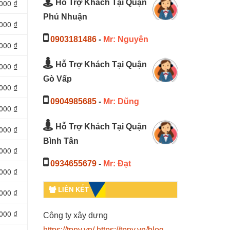
Hỗ Trợ Khách Tại Quận
000 ₫
Phú Nhuận
000 ₫
0903181486
-
Mr: Nguyên
000 ₫
Hỗ Trợ Khách Tại Quận
000 ₫
Gò Vấp
000 ₫
0904985685
-
Mr: Dũng
000 ₫
Hỗ Trợ Khách Tại Quận
000 ₫
Bình Tân
000 ₫
0934655679
-
Mr: Đạt
000 ₫
LIÊN KẾT
000 ₫
000 ₫
Công ty xây dựng
https://tpny.vn/
https://tpny.vn/blog