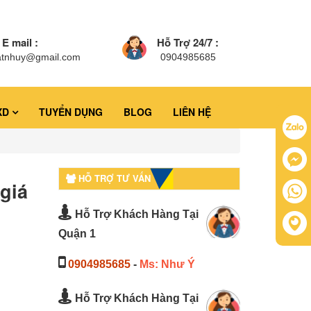
E mail :
Hỗ Trợ 24/7 :
atnhuy@gmail.com
0904985685
XD
TUYỂN DỤNG
BLOG
LIÊN HỆ
HỖ TRỢ TƯ VẤN
giá
Hỗ Trợ Khách Hàng Tại
Quận 1
0904985685
-
Ms: Như Ý
Hỗ Trợ Khách Hàng Tại