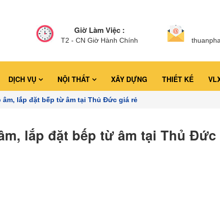
Giờ Làm Việc :
T2 - CN Giờ Hành Chính
thuanph
DỊCH VỤ
NỘI THẤT
XÂY DỰNG
THIẾT KẾ
VL
 âm, lắp đặt bếp từ âm tại Thủ Đức giá rẻ
âm, lắp đặt bếp từ âm tại Thủ Đức 