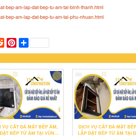
at-bep-am-lap-dat-bep-tu-am-tai-binh-thanh.html
at-bep-am-lap-dat-bep-tu-am-tai-phu-nhuan.html
n
apaper
umblr
Reddit
Pinterest
Share
H VỤ CẮT ĐÁ MẶT BẾP ÂM,
DỊCH VỤ CẮT ĐÁ MẶT BẾP
ĐẶT BẾP TỪ ÂM TẠI VŨNG
LẮP ĐẶT BẾP TỪ ÂM TẠI