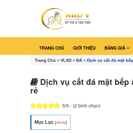
TRANG CHỦ
GIỚI THIỆU
BẢNG GIÁ
Trang Chủ
»
VLXD
»
ĐÁ
»
Dịch vụ cắt đá mặt bếp
Dịch vụ cắt đá mặt bếp 
rẻ
5/5 - (2 bình chọn)
Mục Lục
[
show
]