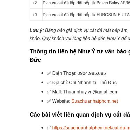
12
Dịch vụ cắt đá lắp đặt bếp từ Bosch Balay 3E
13
Dịch vụ cắt đá lắp đặt bếp từ EUROSUN EU-T2
Lưu ý:
Bảng báo giá dịch vụ cắt đá mặt bếp âm, 
khảo. Quý khách vui lòng liên hệ đến Như Ý để đ
Thông tin liên hệ Như Ý tư vấn báo 
Đức
✅
Điện Thoại: 0904.985.685
✅
Địa chỉ: Chi Nhánh tại Thủ Đức
✅
Mail: Thuannhuy.vn@gmail.com
✅
Website:
Suachuanhatphcm.net
Các bài viết liên quan dịch vụ cắt 
✅
https://suachuanhatphcm.net/cat-da-m