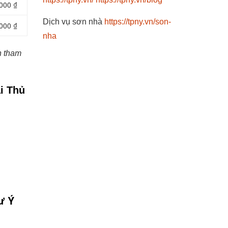
000 ₫
Dịch vụ sơn nhà
https://tpny.vn/son-
000 ₫
nha
h tham
ại Thủ
ư Ý