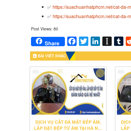
✅
https://suachuanhatphcm.net/cat-da-m
✅
https://suachuanhatphcm.net/cat-da-m
Post Views:
80
Facebook
Twitter
LinkedI
Inst
T
Share
BÀI VIẾT KHÁC
DỊCH VỤ CẮT ĐÁ MẶT BẾP ÂM,
DỊC
LẮP ĐẶT BẾP TỪ ÂM TẠI HÀ NỘI
LẮP 