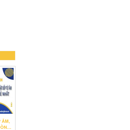
 ÂM,
 ĐỒNG