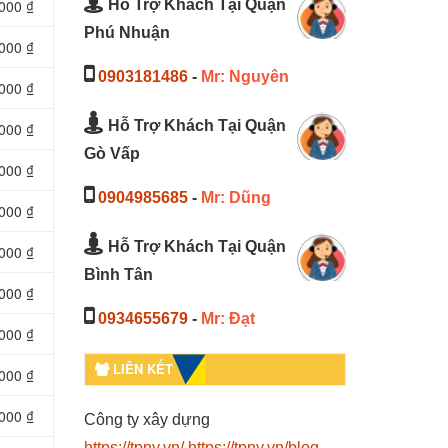
Hỗ Trợ Khách Tại Quận
000 ₫
Phú Nhuận
000 ₫
0903181486
-
Mr: Nguyên
000 ₫
Hỗ Trợ Khách Tại Quận
000 ₫
Gò Vấp
000 ₫
0904985685
-
Mr: Dũng
000 ₫
Hỗ Trợ Khách Tại Quận
000 ₫
Bình Tân
000 ₫
0934655679
-
Mr: Đạt
000 ₫
LIÊN KẾT
000 ₫
000 ₫
Công ty xây dựng
https://tpny.vn/
https://tpny.vn/blog