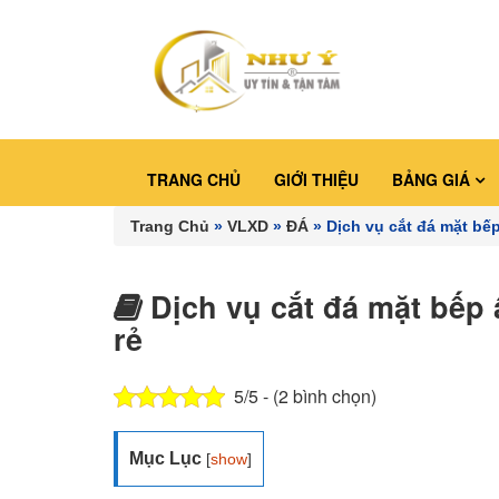
TRANG CHỦ
GIỚI THIỆU
BẢNG GIÁ
Trang Chủ
»
VLXD
»
ĐÁ
»
Dịch vụ cắt đá mặt bếp
Dịch vụ cắt đá mặt bếp 
rẻ
5/5 - (2 bình chọn)
Mục Lục
[
show
]