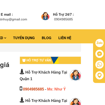
E mail :
Hỗ Trợ 24/7 :
atnhuy@gmail.com
0904985685
XD
TUYỂN DỤNG
BLOG
LIÊN HỆ
HỖ TRỢ TƯ VẤN
giá
Hỗ Trợ Khách Hàng Tại
Quận 1
0904985685
-
Ms: Như Ý
Hỗ Trợ Khách Hàng Tại