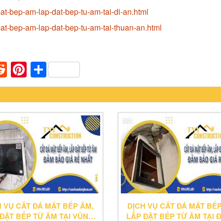
at-bep-am-lap-dat-bep-tu-am-tai-di-an.html
at-bep-am-lap-dat-bep-tu-am-tai-thuan-an.html
n
apaper
umblr
Reddit
Pinterest
Share
H VỤ CẮT ĐÁ MẶT BẾP ÂM,
DỊCH VỤ CẮT ĐÁ MẶT BẾP
ĐẶT BẾP TỪ ÂM TẠI VŨNG
LẮP ĐẶT BẾP TỪ ÂM TẠI