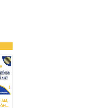
 ÂM,
 ĐỒNG