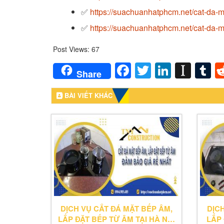
✅
https://suachuanhatphcm.net/cat-da-m
✅
https://suachuanhatphcm.net/cat-da-m
Post Views:
67
Facebook
Twitter
LinkedI
Inst
T
Share
BÀI VIẾT KHÁC
DỊCH VỤ CẮT ĐÁ MẶT BẾP ÂM,
DỊC
LẮP ĐẶT BẾP TỪ ÂM TẠI HÀ NỘI
LẮP 