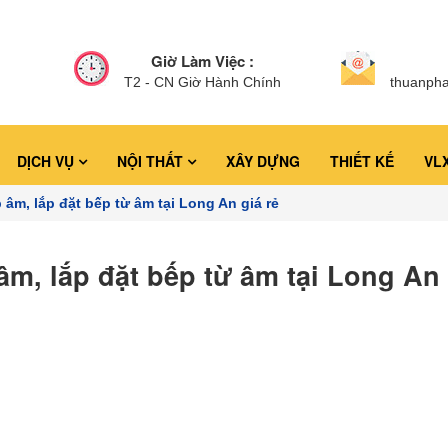
Giờ Làm Việc :
T2 - CN Giờ Hành Chính
thuanph
DỊCH VỤ
NỘI THẤT
XÂY DỰNG
THIẾT KẾ
VL
 âm, lắp đặt bếp từ âm tại Long An giá rẻ
âm, lắp đặt bếp từ âm tại Long An 