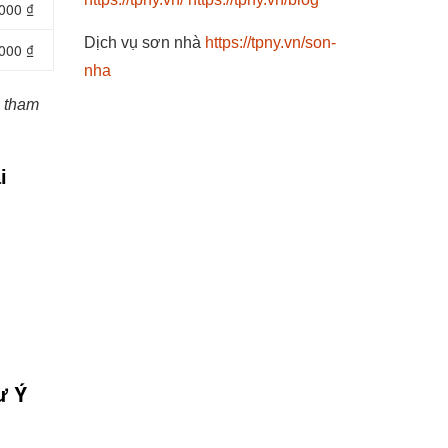
000 ₫
Dịch vụ sơn nhà
https://tpny.vn/son-
000 ₫
nha
h tham
i
ư Ý