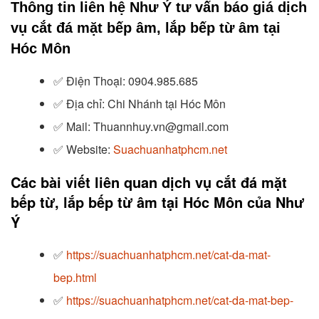
Thông tin liên hệ Như Ý tư vấn báo giá dịch
vụ cắt đá mặt bếp âm, lắp bếp từ âm tại
Hóc Môn
✅
Điện Thoại: 0904.985.685
✅
Địa chỉ: Chi Nhánh tại Hóc Môn
✅
Mail: Thuannhuy.vn@gmail.com
✅
Website:
Suachuanhatphcm.net
Các bài viết liên quan dịch vụ cắt đá mặt
bếp từ, lắp bếp từ âm tại Hóc Môn của Như
Ý
✅
https://suachuanhatphcm.net/cat-da-mat-
bep.html
✅
https://suachuanhatphcm.net/cat-da-mat-bep-