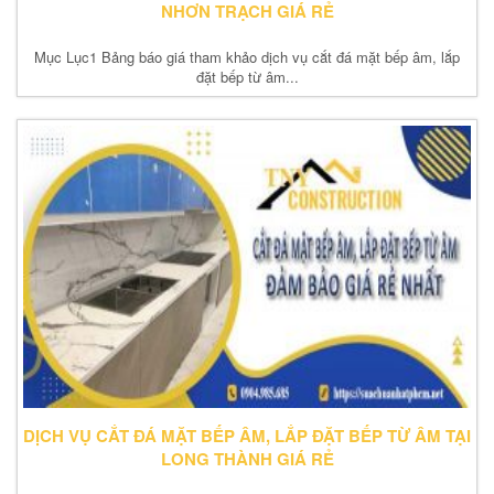
NHƠN TRẠCH GIÁ RẺ
Mục Lục1 Bảng báo giá tham khảo dịch vụ cắt đá mặt bếp âm, lắp
đặt bếp từ âm...
DỊCH VỤ CẮT ĐÁ MẶT BẾP ÂM, LẮP ĐẶT BẾP TỪ ÂM TẠI
LONG THÀNH GIÁ RẺ