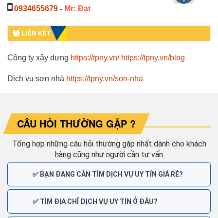
0934655679
-
Mr: Đạt
LIÊN KẾT
Công ty xây dựng
https://tpny.vn/
https://tpny.vn/blog
Dịch vụ sơn nhà
https://tpny.vn/son-nha
CÂU HỎI THƯỜNG GẶP ?
Tổng hợp những câu hỏi thường gặp nhất dành cho khách
hàng cũng như người cần tư vấn
✅ BẠN ĐANG CẦN TÌM DỊCH VỤ UY TÍN GIÁ RẺ?
✅ TÌM ĐỊA CHỈ DỊCH VỤ UY TÍN Ở ĐÂU?