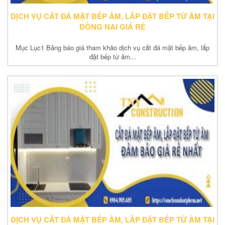
DỊCH VỤ CẮT ĐÁ MẶT BẾP ÂM, LẮP ĐẶT BẾP TỪ ÂM TẠI
ĐỒNG NAI GIÁ RẺ
Mục Lục1 Bảng báo giá tham khảo dịch vụ cắt đá mặt bếp âm, lắp
đặt bếp từ âm...
DỊCH VỤ CẮT ĐÁ MẶT BẾP ÂM, LẮP ĐẶT BẾP TỪ ÂM TẠI