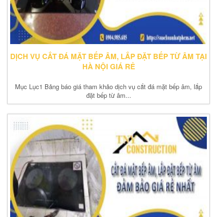
DỊCH VỤ CẮT ĐÁ MẶT BẾP ÂM, LẮP ĐẶT BẾP TỪ ÂM TẠI
HÀ NỘI GIÁ RẺ
Mục Lục1 Bảng báo giá tham khảo dịch vụ cắt đá mặt bếp âm, lắp
đặt bếp từ âm...