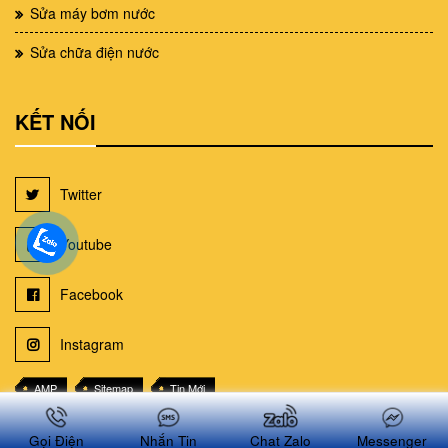
Sửa máy bơm nước
Sửa chữa điện nước
KẾT NỐI
Twitter
Youtube
Facebook
Instagram
AMP
Sitemap
Tin Mới
Sơ đồ trang web suachuanhatphcm.net
Gọi Điện
Nhắn Tin
Chat Zalo
Messenger