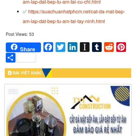
am-lap-dat-bep-tu-am-tai-cu-chi.html
✅
https://suachuanhatphcm.net/cat-da-mat-bep-
am-lap-dat-bep-tu-am-tai-tay-ninh.html
Post Views:
53
Facebook
Twitter
LinkedIn
Instapaper
Tumblr
Redd
Pi
Share
Share
BÀI VIẾT KHÁC