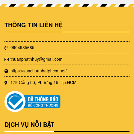
THÔNG TIN LIÊN HỆ
0904985685
thuanphatnhuy@gmail.com
https://suachuanhatphcm.net/
179 Cống Lỡ, Phường 15, Tp.HCM
DỊCH VỤ NỖI BẬT