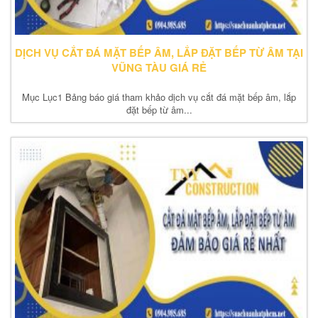
DỊCH VỤ CẮT ĐÁ MẶT BẾP ÂM, LẮP ĐẶT BẾP TỪ ÂM TẠI
VŨNG TÀU GIÁ RẺ
Mục Lục1 Bảng báo giá tham khảo dịch vụ cắt đá mặt bếp âm, lắp
đặt bếp từ âm...