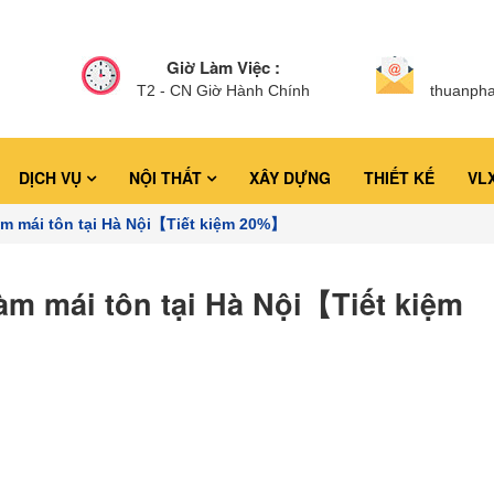
Giờ Làm Việc :
T2 - CN Giờ Hành Chính
thuanph
DỊCH VỤ
NỘI THẤT
XÂY DỰNG
THIẾT KẾ
VL
àm mái tôn tại Hà Nội【Tiết kiệm 20%】
àm mái tôn tại Hà Nội【Tiết kiệm