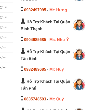
đ/m²
0932497995
-
Mr: Hưng
đ/m²
Hỗ Trợ Khách Tại Quận
đ/m²
Bình Thạnh
đ/m²
0904985685
-
Ms: Như Ý
đ/m²
Hỗ Trợ Khách Tại Quận
đ/m²
Tân Bình
đ/m²
0932489685
-
Mr: Huy
Hỗ Trợ Khách Tại Quận
Tân Phú
0835748593
-
Mr: Quý