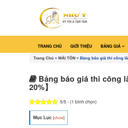
TRANG CHỦ
GIỚI THIỆU
BẢNG GIÁ
Trang Chủ
»
MÁI TÔN
»
Bảng báo giá thi công l
Bảng báo giá thi công l
20%】
5/5 - (1 bình chọn)
Mục Lục
[
show
]