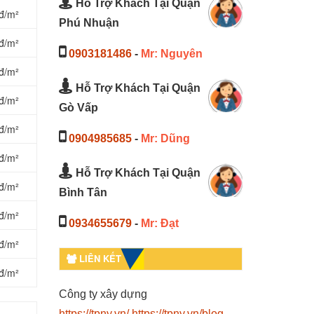
Hỗ Trợ Khách Tại Quận
đ/m²
Phú Nhuận
đ/m²
0903181486
-
Mr: Nguyên
đ/m²
Hỗ Trợ Khách Tại Quận
đ/m²
Gò Vấp
đ/m²
0904985685
-
Mr: Dũng
đ/m²
Hỗ Trợ Khách Tại Quận
đ/m²
Bình Tân
đ/m²
0934655679
-
Mr: Đạt
đ/m²
LIÊN KẾT
đ/m²
Công ty xây dựng
https://tpny.vn/
https://tpny.vn/blog