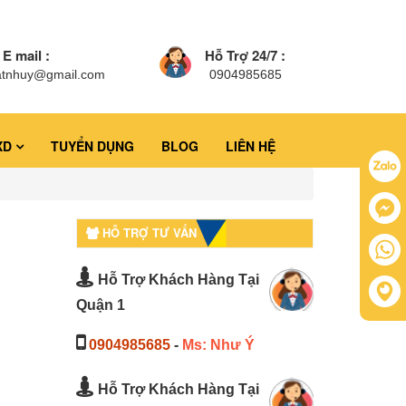
E mail :
Hỗ Trợ 24/7 :
atnhuy@gmail.com
0904985685
XD
TUYỂN DỤNG
BLOG
LIÊN HỆ
HỖ TRỢ TƯ VẤN
Hỗ Trợ Khách Hàng Tại
Quận 1
0904985685
-
Ms: Như Ý
Hỗ Trợ Khách Hàng Tại