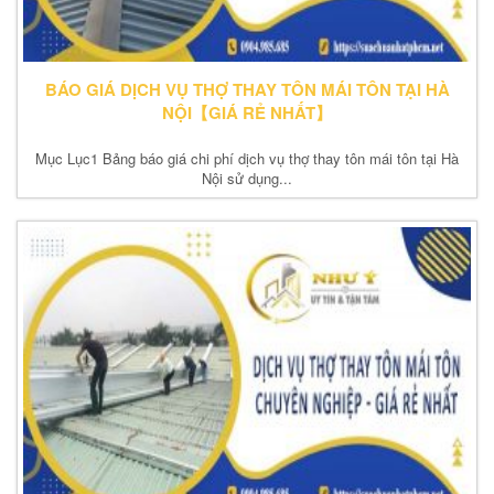
BÁO GIÁ DỊCH VỤ THỢ THAY TÔN MÁI TÔN TẠI HÀ
NỘI【GIÁ RẺ NHẤT】
Mục Lục1 Bảng báo giá chi phí dịch vụ thợ thay tôn mái tôn tại Hà
Nội sử dụng...