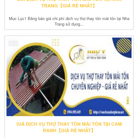
TRANG【GIÁ RẺ NHẤT】
Mục Lục1 Bảng báo giá chi phí dịch vụ thợ thay tôn mái tôn tại Nha
Trang sử dụng...
GIÁ DỊCH VỤ THỢ THAY TÔN MÁI TÔN TẠI CAM
RANH【GIÁ RẺ NHẤT】