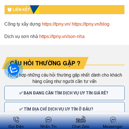
LIÊN KẾT
Công ty xây dựng
https://tpny.vn/
https://tpny.vn/blog
Dịch vụ sơn nhà
https://tpny.vn/son-nha
CÂU HỎI THƯỜNG GẶP ?
Tổng hợp những câu hỏi thường gặp nhất dành cho khách
hàng cũng như người cần tư vấn
✅ BẠN ĐANG CẦN TÌM DỊCH VỤ UY TÍN GIÁ RẺ?
✅ TÌM ĐỊA CHỈ DỊCH VỤ UY TÍN Ở ĐÂU?
✅ TẠI SAO KHÁCH HÀNG CHỌN DỊCH VỤ NHƯ Ý
Gọi Điện
Nhắn Tin
Chat Zalo
Messenger