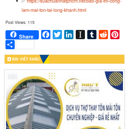
✅
https://suachuanhatphcm.net/bao-gia-thi-cong-
lam-mai-ton-tai-long-khanh.html
Post Views:
115
Facebook
Twitter
LinkedIn
Instapaper
Tumblr
Redd
Pi
Share
Share
BÀI VIẾT KHÁC