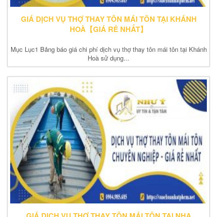
GIÁ DỊCH VỤ THỢ THAY TÔN MÁI TÔN TẠI KHÁNH
HOÀ【GIÁ RẺ NHẤT】
Mục Lục1 Bảng báo giá chi phí dịch vụ thợ thay tôn mái tôn tại Khánh
Hoà sử dụng...
GIÁ DỊCH VỤ THỢ THAY TÔN MÁI TÔN TẠI NHA