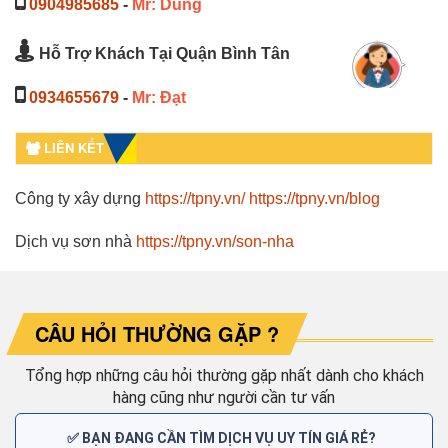
0904985685
-
Mr: Dũng
Hỗ Trợ Khách Tại Quận Bình Tân
0934655679
-
Mr: Đạt
LIÊN KẾT
Công ty xây dựng
https://tpny.vn/
https://tpny.vn/blog
Dịch vụ sơn nhà
https://tpny.vn/son-nha
CÂU HỎI THƯỜNG GẶP ?
Tổng hợp những câu hỏi thường gặp nhất dành cho khách
hàng cũng như người cần tư vấn
✅ BẠN ĐANG CẦN TÌM DỊCH VỤ UY TÍN GIÁ RẺ?