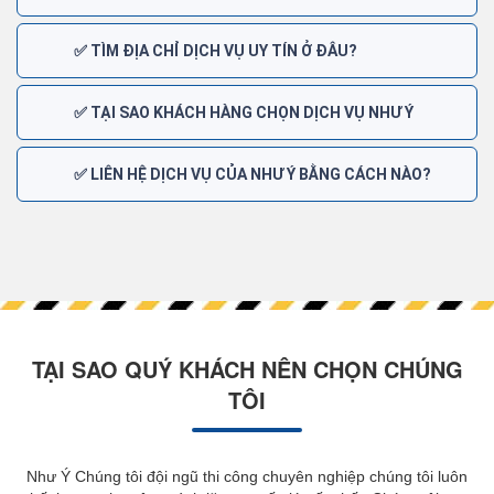
✅ TÌM ĐỊA CHỈ DỊCH VỤ UY TÍN Ở ĐÂU?
✅ TẠI SAO KHÁCH HÀNG CHỌN DỊCH VỤ NHƯ Ý
✅ LIÊN HỆ DỊCH VỤ CỦA NHƯ Ý BẰNG CÁCH NÀO?
TẠI SAO QUÝ KHÁCH NÊN CHỌN CHÚNG
TÔI
Như Ý Chúng tôi đội ngũ thi công chuyên nghiệp chúng tôi luôn