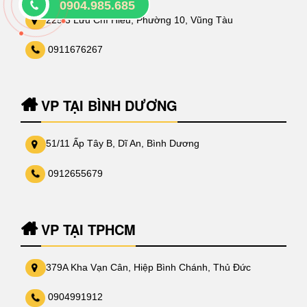
0904.985.685
225/3 Lưu Chí Hiếu, Phường 10, Vũng Tàu
0911676267
VP TẠI BÌNH DƯƠNG
51/11 Ấp Tây B, Dĩ An, Bình Dương
0912655679
VP TẠI TPHCM
379A Kha Vạn Cân, Hiệp Bình Chánh, Thủ Đức
0904991912