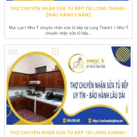
THỢ CHUYÊN NHẬN SỬA TỦ BẾP TẠI LONG THÀNH -
【BẢO HÀNH 2 NĂM】
Mục Lục1 Như Ý chuyên nhận sửa tủ bếp tại Long Thành1.1 Như Ý
chuyên nhận sửa tủ bếp...
THỢ CHUYÊN NHẬN SỬA TỦ BẾP TẠI LONG KHÁNH -