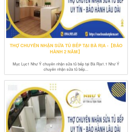
THỢ CHUYÊN NHẬN SỬA TỦ BẾP TẠI BÀ RỊA -【BẢO
HÀNH 2 NĂM】
Mục Lục1 Như Ý chuyên nhận sửa tủ bếp tại Bà Rịa1.1 Như Ý
chuyên nhận sửa tủ bếp...