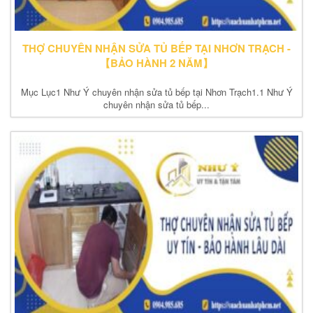
THỢ CHUYÊN NHẬN SỬA TỦ BẾP TẠI NHƠN TRẠCH -
【BẢO HÀNH 2 NĂM】
Mục Lục1 Như Ý chuyên nhận sửa tủ bếp tại Nhơn Trạch1.1 Như Ý
chuyên nhận sửa tủ bếp...