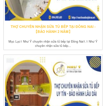
THỢ CHUYÊN NHẬN SỬA TỦ BẾP TẠI ĐỒNG NAI -
【BẢO HÀNH 2 NĂM】
Mục Lục1 Như Ý chuyên nhận sửa tủ bếp tại Đồng Nai1.1 Như Ý
chuyên nhận sửa tủ bếp...