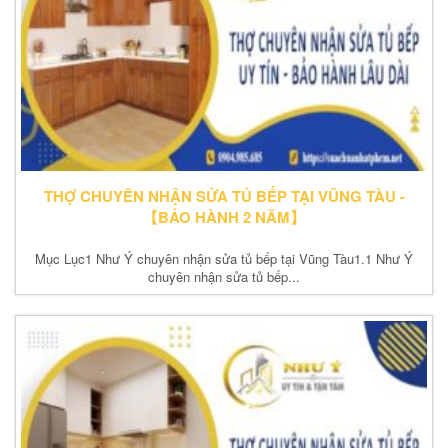
THỢ CHUYÊN NHẬN SỬA TỦ BẾP TẠI VŨNG TÀU -
【BẢO HÀNH 2 NĂM】
Mục Lục1 Như Ý chuyên nhận sửa tủ bếp tại Vũng Tàu1.1 Như Ý
chuyên nhận sửa tủ bếp...