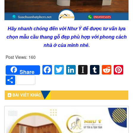
Hãy nhanh chóng đến với Như Ý để được tư vấn lựa
chọn mẫu cầu thang gỗ đẹp phù hợp với phong cách
nhà ở của mình nhé.
Post Views:
160
Facebook
Twitter
LinkedIn
Instapaper
Tumblr
Redd
Pi
Share
Share
BÀI VIẾT KHÁC